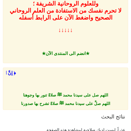
وللعلوم الروحانية الشريفة ؛
لا تحرم نفسك من الاستفادة من العلم الروحاني
الصحيح واضغط الآن على
الرابط أسفله
↓↓↓↓↓
★انضم الى المنتدى الآن★
﴿ إِنَّ ال
اللهم صل على سيدنا محمد ﷺ صلاةً تنور بها وجوهنا
اللهم صلِّ على سيدنا محمد ﷺ صلاةً تشرح بها صدورنا
اللهم صلِّ على سيدنا محمد ﷺ صلاةً تطهر بها قلوبنا
نتائج البحث
اللهم صلِّ على سيدنا محمد ﷺ صلاةً تروّح بها أرواحنا
اللهم صلِّ على سيدنا محمد ﷺ صلاةً تزكِّي بها نفوسنا
عذراً, ليست لديك صلاحية لمشاهدة هذه الصفحة