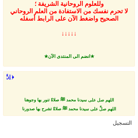
وللعلوم الروحانية الشريفة ؛
لا تحرم نفسك من الاستفادة من العلم الروحاني
الصحيح واضغط الآن على
الرابط أسفله
↓↓↓↓↓
★انضم الى المنتدى الآن★
﴿ إِنَّ 
اللهم صل على سيدنا محمد ﷺ صلاةً تنور بها وجوهنا
اللهم صلِّ على سيدنا محمد ﷺ صلاةً تشرح بها صدورنا
اللهم صلِّ على سيدنا محمد ﷺ صلاةً تطهر بها قلوبنا
التسجيل
اللهم صلِّ على سيدنا محمد ﷺ صلاةً تروّح بها أرواحنا
اللهم صلِّ على سيدنا محمد ﷺ صلاةً تزكِّي بها نفوسنا