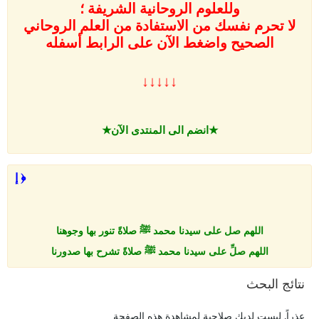
وللعلوم الروحانية الشريفة ؛
لا تحرم نفسك من الاستفادة من العلم الروحاني
الصحيح واضغط الآن على
الرابط أسفله
↓↓↓↓↓
★انضم الى المنتدى الآن★
﴿ إِن
اللهم صل على سيدنا محمد ﷺ صلاةً تنور بها وجوهنا
اللهم صلِّ على سيدنا محمد ﷺ صلاةً تشرح بها صدورنا
اللهم صلِّ على سيدنا محمد ﷺ صلاةً تطهر بها قلوبنا
نتائج البحث
اللهم صلِّ على سيدنا محمد ﷺ صلاةً تروّح بها أرواحنا
اللهم صلِّ على سيدنا محمد ﷺ صلاةً تزكِّي بها نفوسنا
عذراً, ليست لديك صلاحية لمشاهدة هذه الصفحة