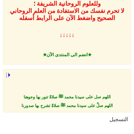
وللعلوم الروحانية الشريفة ؛
لا تحرم نفسك من الاستفادة من العلم الروحاني
الصحيح واضغط الآن على
الرابط أسفله
↓↓↓↓↓
★انضم الى المنتدى الآن★
﴿ إِن
اللهم صل على سيدنا محمد ﷺ صلاةً تنور بها وجوهنا
اللهم صلِّ على سيدنا محمد ﷺ صلاةً تشرح بها صدورنا
اللهم صلِّ على سيدنا محمد ﷺ صلاةً تطهر بها قلوبنا
التسجيل
اللهم صلِّ على سيدنا محمد ﷺ صلاةً تروّح بها أرواحنا
اللهم صلِّ على سيدنا محمد ﷺ صلاةً تزكِّي بها نفوسنا