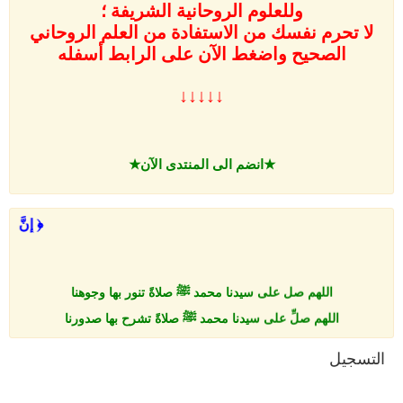
وللعلوم الروحانية الشريفة ؛
لا تحرم نفسك من الاستفادة من العلم الروحاني
الصحيح واضغط الآن على
الرابط أسفله
↓↓↓↓↓
★انضم الى المنتدى الآن★
﴿ إِنَّ 
اللهم صل على سيدنا محمد ﷺ صلاةً تنور بها وجوهنا
اللهم صلِّ على سيدنا محمد ﷺ صلاةً تشرح بها صدورنا
اللهم صلِّ على سيدنا محمد ﷺ صلاةً تطهر بها قلوبنا
التسجيل
اللهم صلِّ على سيدنا محمد ﷺ صلاةً تروّح بها أرواحنا
اللهم صلِّ على سيدنا محمد ﷺ صلاةً تزكِّي بها نفوسنا