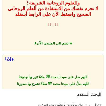
وللعلوم الروحانية الشريفة ؛
لا تحرم نفسك من الاستفادة من العلم الروحاني
الصحيح واضغط الآن على
الرابط أسفله
↓↓↓↓↓
★انضم الى المنتدى الآن★
﴿ إِنَّ الل
اللهم صل على سيدنا محمد ﷺ صلاةً تنور بها وجوهنا
اللهم صلِّ على سيدنا محمد ﷺ صلاةً تشرح بها صدورنا
اللهم صلِّ على سيدنا محمد ﷺ صلاةً تطهر بها قلوبنا
البحث المتقدم
اللهم صلِّ على سيدنا محمد ﷺ صلاةً تروّح بها أرواحنا
اللهم صلِّ على سيدنا محمد ﷺ صلاةً تزكِّي بها نفوسنا
عذراً, ليست لديك صلاحية لمشاهدة هذه الصفحة